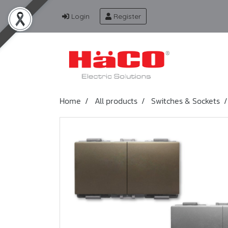
Login
Register
Home
All products
Switches & Sockets