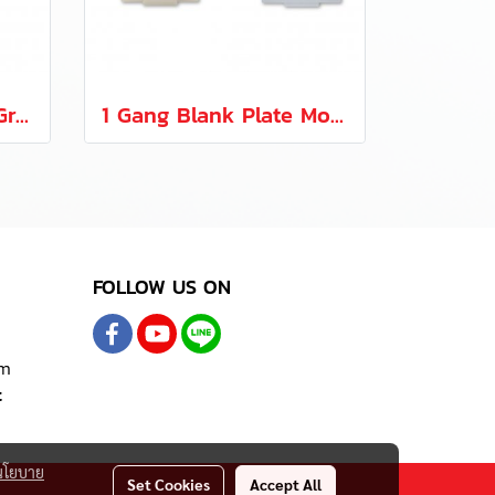
3 Gang Frame Light Green Glass
1 Gang Blank Plate Module Quattro Series
FOLLOW US ON
om
t
นโยบาย
Set Cookies
Accept All