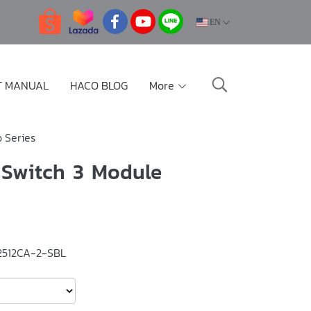
EN
T MANUAL
HACO BLOG
More
 Series
 Switch 3 Module
2512CA-2-SBL