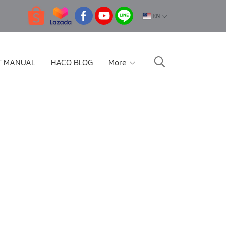
EN
T MANUAL
HACO BLOG
More