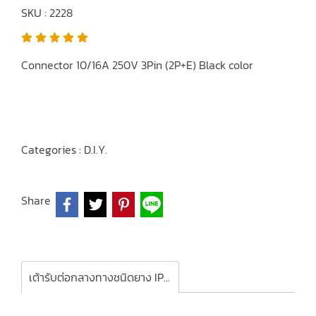
SKU : 2228
Connector 10/16A 250V 3Pin (2P+E) Black color
Categories :
D.I.Y.
Share
เต้ารับต่อกลางทางชนิดยาง IP44 สีดำ