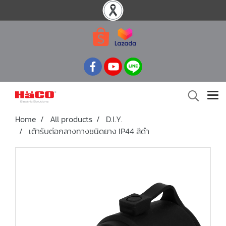
Home
All products
D.I.Y.
เต้ารับต่อกลางทางชนิดยาง IP44 สีดำ