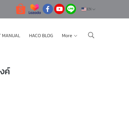
EN
T MANUAL
HACO BLOG
More
งค์