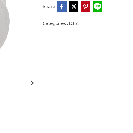
Share
Categories :
D.I.Y.