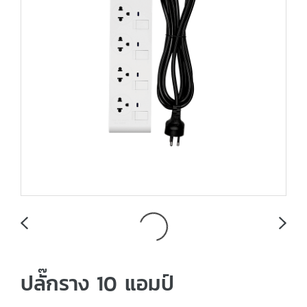
ปลั๊กราง 10 แอมป์