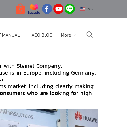
EN
T MANUAL
HACO BLOG
More
r with Steinel Company.
base is in Europe, including Germany.
va
ems market. Including clearly making
consumers who are looking for high