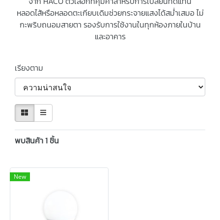
จาก HACO ตัวเลือกที่คุ้มค่าสำหรับการเปลี่ยนทดแทน
หลอดไส้หรือหลอดตะเกียบเดิมช่วยกระจายแสงได้สม่ำเสมอ ไม่
กะพริบถนอมสายตา รองรับการใช้งานในทุกห้องภายในบ้าน
และอาคาร
เรียงตาม
พบสินค้า 1 ชิ้น
New