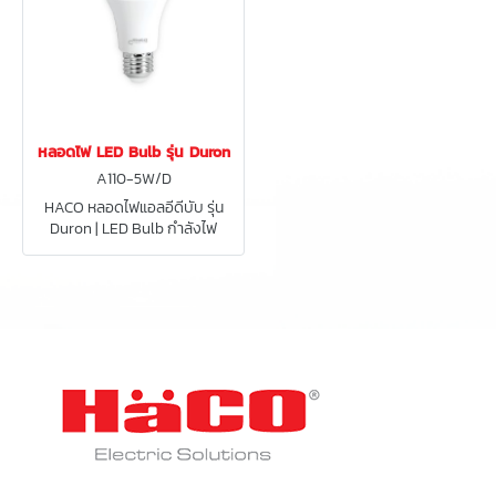
หลอดไฟ LED Bulb รุ่น Duron
A110-5W/D
HACO หลอดไฟแอลอีดีบับ รุ่น
Duron | LED Bulb กำลังไฟ
5W,7W,9W,13W,15W,17W รุ่น A110
หลอดไฟแอลอีดีบับ รุ่น Duron |
LED Bulb
5W,7W,9W,13W,15W,17W รหัส
สินค้า A110 มี 3 สี Warm White /
3000K Cool White / 4000K
Daylight / 6500K