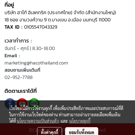
ที่อยู่
บริษัท ฮาโก้ อิเลคทริค (ประเทศไทย) จำกัด (สำนักงานใหญ่)
18 ซอย งามวงศ์วาน 9 ต.บางเขน อ.เมือง นนทบุรี 11000
TAX ID :
0105547043329
เวลาทำการ :
จันทร์ - ศุกร์ | 8.30-18.00
Email :
marketing@hacothailand.com
สอบถามเพิ่มเติมที่
02-952-7788
ติดตามเราได้ที่
เว็บไซต์นี้มีการใช้งานคุกกี้ เพื่อเพิ่มประสิทธิภาพและประสบการณ์ที่ดี
ในการใช้งานเว็บไซต์ของท่าน ท่านสามารถอ่านรายละเอียดเพิ่มเติม
ได้ที่
นโยบายความเป็นส่วนตัว
และ
นโยบายคุกกี้
©Copyright 2023 All Right Reserved.
ตั้งค่าคุกกี้
ยอมรับทั้งหมด