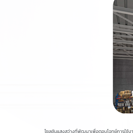
โซลูชันแสงสว่างที่พัฒนาเพื่อตอบโจทย์การใช