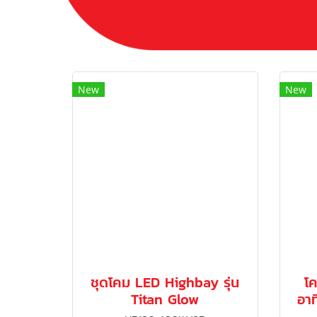
New
New
ชุดโคม LED Highbay รุ่น
โ
Titan Glow
อาท