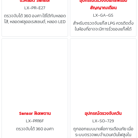
ขั้วหลอด Sensor
อุปกรณ์ตรวจจับแก๊สพร้อม
LX-PR-E27
สัญญาณเตือน
LX-GA-GS
ตรวจจับได้ 360 องศา ใช้ได้กับหลอด
ไส้, หลอดฟลูออเรสเซนต์, หลอด LED
สำหรับตรวจจับแก๊ส LPG ควรติดตั้ง
และไส้เกลียว E27
ในห้องที่อาจจะมีการรั่วของแก๊สได้
ควรติดตั้งเหนือพื้นไม่เกิน 1 เมตร และ
เป็นบริเวณที่อากาศรระบายได้สะดวก
Sensor ฝังเพดาน
อุปกรณ์ตรวจจับควัน
LX-PR16F
LX-SO-729
ตรวจจับได้ 360 องศา
ถูกออกแบบมาเพื่อการเตือนภัย เมื่อ
ระบบตรวจพบจำนวนควันไฟสูงใน