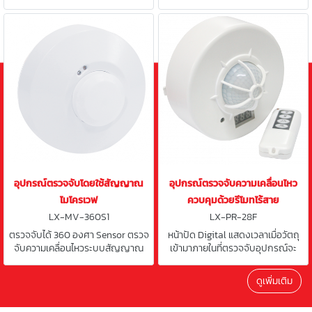
อากาศ แต่ไม่สามารถตรวจจับ ก๊าซ
ความร้อน หรือเปลวไฟได้
อุปกรณ์ตรวจจับโดยใช้สัญญาณ
อุปกรณ์ตรวจจับความเคลื่อนไหว
ไมโครเวฟ
ควบคุมด้วยรีโมทไร้สาย
LX-MV-360S1
LX-PR-28F
ตรวจจับได้ 360 องศา Sensor ตรวจ
หน้าปัด Digital แสดงเวลาเมื่อวัตถุ
จับความเคลื่อนไหวระบบสัญญาณ
เข้ามาภายในที่ตรวจจับอุปกรณ์จะ
ไมโครเวฟ ส่งคลื่นแม่เหล็กไฟฟ้า
ควบคุมให้ไฟเปิดและปิดอัตโนมัติ
(5.8GHz) แล้วสะท้อนกลับSensor
สามารถสั่งงานผ่านรีโมทในระยะ 30
ดูเพิ่มเติม
ม.ได้อีกด้วย