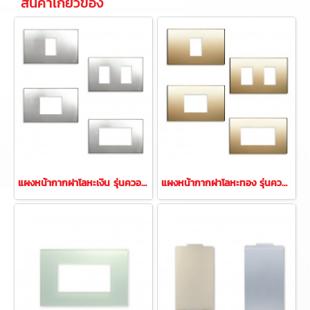
สินค้าเกี่ยวข้อง
แผงหน้ากากฝาโลหะเงิน รุ่นควอทโทร
แผงหน้ากากฝาโลหะทอง รุ่นควอทโทร