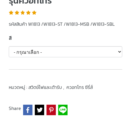
รุ่นควอทโทร
รหัสสินค้า W1813 /W1813-ST /W1813-MSB /W1813-SBL
สี
หมวดหมู่ :
สวิตช์ไฟและเต้ารับ
,
ควอทโทร ซีรี่ส์
Share