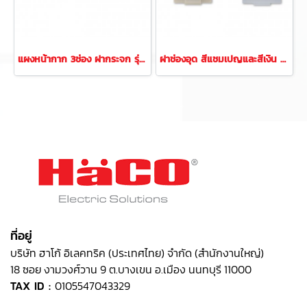
แผงหน้ากาก 3ช่อง ฝากระจก รุ่นควอทโทร
ฝาช่องอุด สีแชมเปญและสีเงิน รุ่นควอทโทร
ที่อยู่
บริษัท ฮาโก้ อิเลคทริค (ประเทศไทย) จำกัด (สำนักงานใหญ่)
18 ซอย งามวงศ์วาน 9 ต.บางเขน อ.เมือง นนทบุรี 11000
TAX ID :
0105547043329