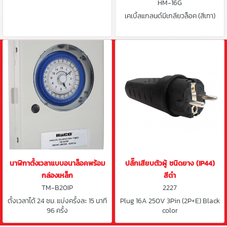
HM-16G
เคเบิ้ลแกลนด์มีเกลียวล็อค (สีเทา)
นาฬิกาตั้งเวลาแบบอนาล็อคพร้อม
ปลั๊กเสียบตัวผู้ ชนิดยาง (IP44)
กล่องเหล็ก
สีดำ
TM-B20IP
2227
ตั้งเวลาได้ 24 ชม. แบ่งครั้งละ 15 นาที
Plug 16A 250V 3Pin (2P+E) Black
96 ครั้ง
color