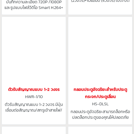
(2วงจร)+10แอมป์ (4วงจร) เปิด/ปิด
บันทึกความละเอียด 720P /1080P
ในตัว รหัส HWR-6/1610W รหัส
และรูปแบบไฟล์วีดิโอ Smart H.264+
HWR-6/1610
รหัส HS-IC1MP รหัส HS-IC2MP
ตัวรับสัญญาณแบบ 1-2 วงจร
กลอนประตูอัจฉริยะสำหรับประตู
HWR-1/10
กระจก/ประตูเลื่อน
HS-DLSL
ตัวรับสัญญาณแบบ 1-2 วงจร มีปุ่ม
เชื่อมต่อสัญญาณ/สกรูเข้าสายไฟ/
กลอนประตูอัจฉริยะสามารถล็อกหรือ
เสาสัญญาณ/ฟิวส์
ปลดล็อกประตูของคุณให้ปลอดภัย
ยิ่งขึ้น รหัส HS-DLSL