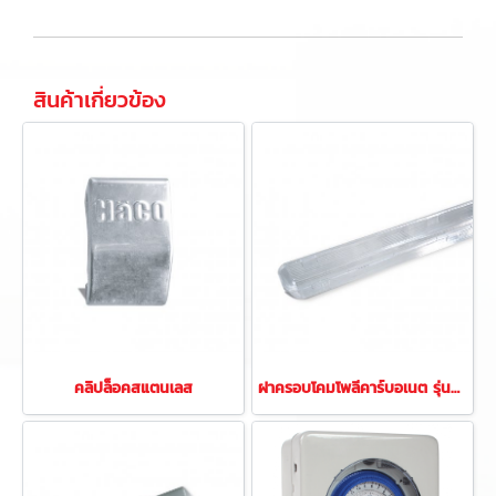
สินค้าเกี่ยวข้อง
คลิปล็อคสแตนเลส
ฝาครอบโคมโพลีคาร์บอเนต รุ่นนูโว