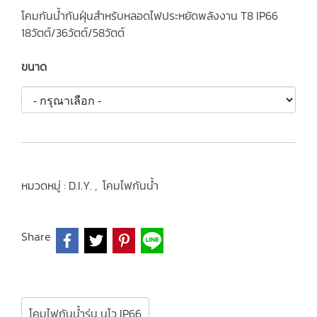
โคมกันน้ำกันฝุ่นสำหรับหลอดไฟประหยัดพลังงาน T8 IP66
18วัตต์/36วัตต์/58วัตต์
ขนาด
หมวดหมู่ :
D.I.Y.
,
โคมไฟกันน้ำ
Share
โคมไฟกันน้ำรุ่น นูโว IP66