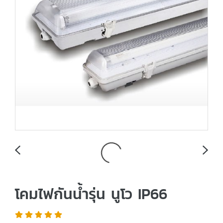
โคมไฟกันน้ำรุ่น นูโว IP66