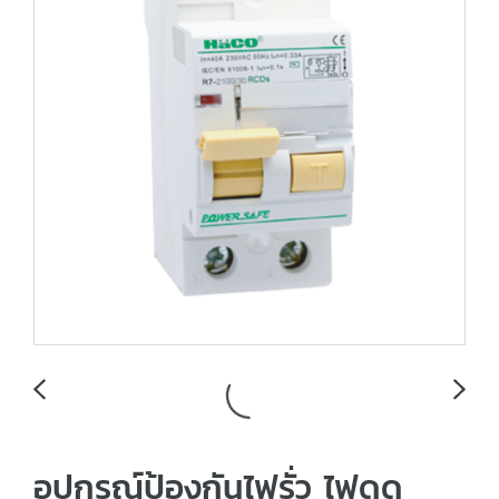
อุปกรณ์ป้องกันไฟรั่ว ไฟดูด