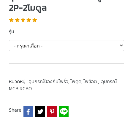
2P-2โมดูล
รุ่น
หมวดหมู่ :
อุปกรณ์ป้องกันไฟรั่ว, ไฟดูด, ไฟช็อต
,
อุปกรณ์
MCB RCBO
Share