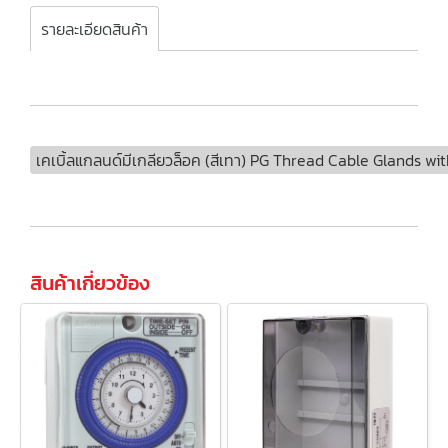
รายละเอียดสินค้า
เคเบิ้ลแกลนด์มีเกลียวล็อค (สีเทา) PG Thread Cable Glands wi
สินค้าเกี่ยวข้อง