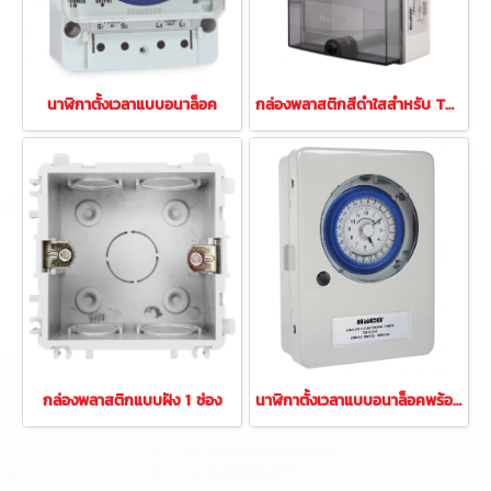
นาฬิกาตั้งเวลาแบบอนาล็อค
กล่องพลาสติกสีดำใสสำหรับ TM-B20
กล่องพลาสติกแบบฝัง 1 ช่อง
นาฬิกาตั้งเวลาแบบอนาล็อคพร้อมกล่องเหล็ก