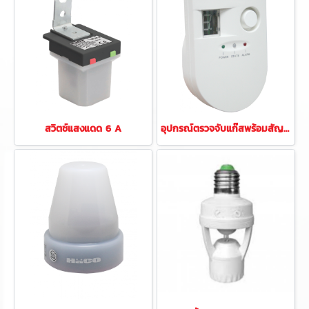
สวิตช์แสงแดด 6 A
อุปกรณ์ตรวจจับแก๊สพร้อมสัญญาณเตือน