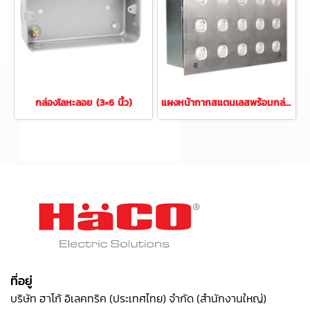
กล่องโลหะลอย (3×6 นิ้ว)
แผงหน้ากากสแตนเลสพร้อมกล่องเหล็ก
ที่อยู่
บริษัท ฮาโก้ อิเลคทริค (ประเทศไทย) จำกัด (สำนักงานใหญ่)