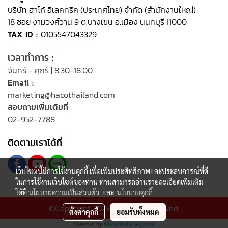
บริษัท ฮาโก้ อิเลคทริค (ประเทศไทย) จำกัด (สำนักงานใหญ่)
18 ซอย งามวงศ์วาน 9 ต.บางเขน อ.เมือง นนทบุรี 11000
TAX ID :
0105547043329
เวลาทำการ :
จันทร์ - ศุกร์ | 8.30-18.00
Email :
marketing@hacothailand.com
สอบถามเพิ่มเติมที่
02-952-7788
ติดตามเราได้ที่
เว็บไซต์นี้มีการใช้งานคุกกี้ เพื่อเพิ่มประสิทธิภาพและประสบการณ์ที่ดี
ในการใช้งานเว็บไซต์ของท่าน ท่านสามารถอ่านรายละเอียดเพิ่มเติม
ได้ที่
นโยบายความเป็นส่วนตัว
และ
นโยบายคุกกี้
©Copyright 2023 All Right Reserved.
ตั้งค่าคุกกี้
ยอมรับทั้งหมด
Powered by
MakeWebEasy.com