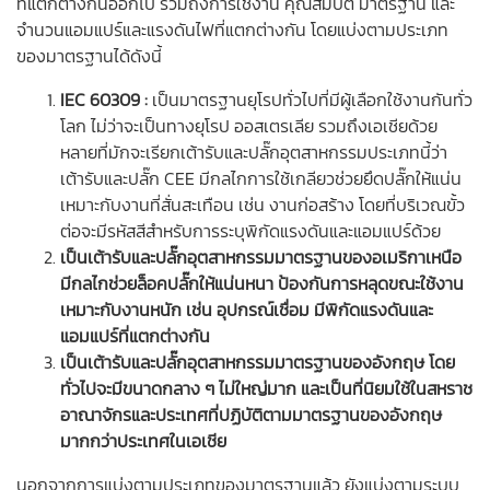
ที่แตกต่างกันออกไป รวมถึงการใช้งาน คุณสมบัติ มาตรฐาน และ
จำนวนแอมแปร์และแรงดันไฟที่แตกต่างกัน โดยแบ่งตามประเภท
ของมาตรฐานได้ดังนี้
IEC 60309 :
เป็นมาตรฐานยุโรปทั่วไปที่มีผู้เลือกใช้งานกันทั่ว
โลก ไม่ว่าจะเป็นทางยุโรป ออสเตรเลีย รวมถึงเอเชียด้วย
หลายที่มักจะเรียกเต้ารับและปลั๊กอุตสาหกรรมประเภทนี้ว่า
เต้ารับและปลั๊ก CEE มีกลไกการใช้เกลียวช่วยยึดปลั๊กให้แน่น
เหมาะกับงานที่สั่นสะเทือน เช่น งานก่อสร้าง โดยที่บริเวณขั้ว
ต่อจะมีรหัสสีสำหรับการระบุพิกัดแรงดันและแอมแปร์ด้วย
เป็นเต้ารับและปลั๊กอุตสาหกรรมมาตรฐานของอเมริกาเหนือ
มีกลไกช่วยล็อคปลั๊กให้แน่นหนา ป้องกันการหลุดขณะใช้งาน
เหมาะกับงานหนัก เช่น อุปกรณ์เชื่อม มีพิกัดแรงดันและ
แอมแปร์ที่แตกต่างกัน
เป็นเต้ารับและปลั๊กอุตสาหกรรมมาตรฐานของอังกฤษ โดย
ทั่วไปจะมีขนาดกลาง ๆ ไม่ใหญ่มาก และเป็นที่นิยมใช้ในสหราช
อาณาจักรและประเทศที่ปฏิบัติตามมาตรฐานของอังกฤษ
มากกว่าประเทศในเอเชีย
นอกจากการแบ่งตามประเภทของมาตรฐานแล้ว ยังแบ่งตามระบบ