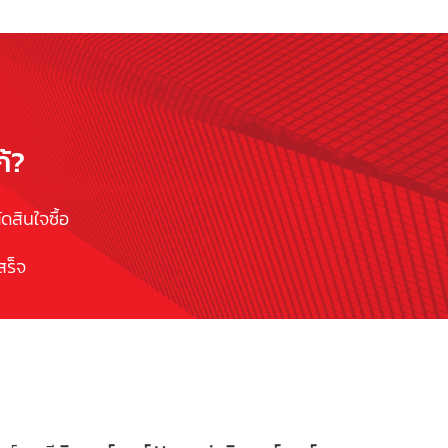
ก้?
ัดสินใจซื้อ
สร็จ