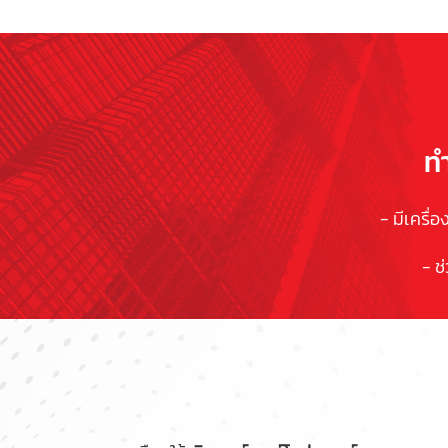
ทำ
- มีเครื่
- ช