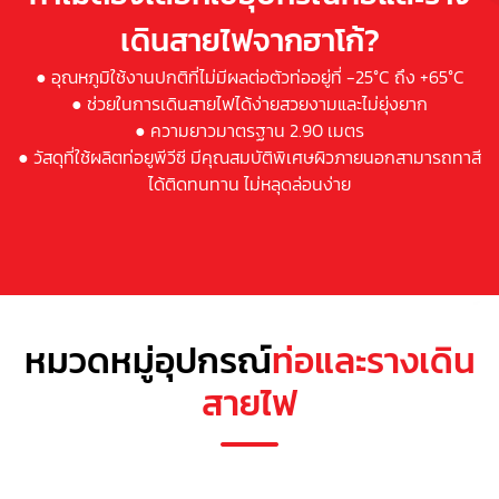
เดินสายไฟจากฮาโก้?
● อุณหภูมิใช้งานปกติที่ไม่มีผลต่อตัวท่ออยู่ที่ -25°C ถึง +65°C
● ช่วยในการเดินสายไฟได้ง่ายสวยงามและไม่ยุ่งยาก
● ความยาวมาตรฐาน 2.90 เมตร
● วัสดุที่ใช้ผลิตท่อยูพีวีซี มีคุณสมบัติพิเศษผิวภายนอกสามารถทาสี
ได้ติดทนทาน ไม่หลุดล่อนง่าย
หมวดหมู่อุปกรณ์
ท่อ
และรางเดิน
สายไฟ